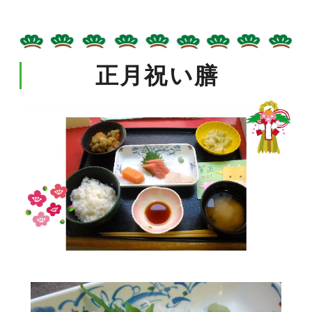
正月祝い膳