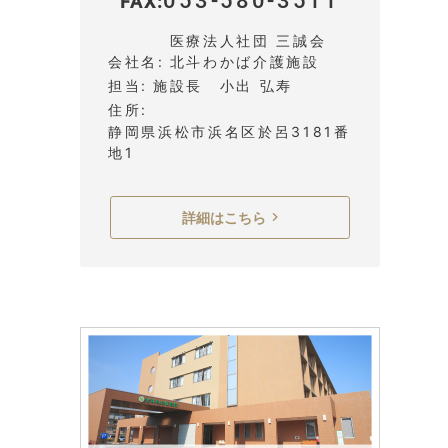
053-580-3511
FAX
医療法人社団 三誠会
会社名
北斗わかば介護施設
担当
施設長 小出 弘寿
住所
静岡県浜松市浜名区於呂3181番
地1
詳細はこちら