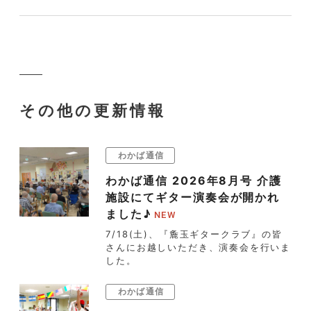
その他の更新情報
わかば通信
わかば通信 2026年8月号 介護
施設にてギター演奏会が開かれ
ました♪
7/18(土)、『麁玉ギタークラブ』の皆
さんにお越しいただき、演奏会を行いま
した。
わかば通信