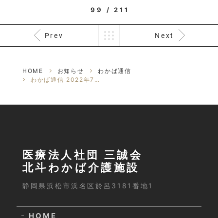
99 / 211
Prev
Next
HOME
お知らせ
わかば通信
わかば通信 2022年7月号｜病院・介護施設で防災訓練を行いました
医療法人社団 三誠会
北斗わかば介護施設
静岡県浜松市浜名区於呂3181番地1
HOME