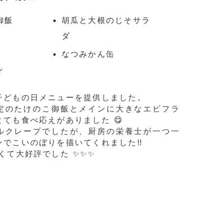
御飯
胡瓜と大根のじそサラ
ダ
なつみかん缶
イ
子どもの日メニューを提供しました。
定のたけのこ御飯とメインに大きなエビフラ
ても食べ応えがありました 😋
ルクレープでしたが、厨房の栄養士が一つ一
ンでこいのぼりを描いてくれました‼️
くて大好評でした ✨✨✨