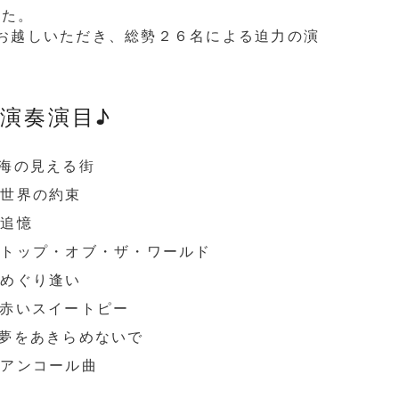
した。
にお越しいただき、総勢２６名による迫力の演
♪演奏演目♪
.海の見える街
.世界の約束
.追憶
.トップ・オブ・ザ・ワールド
.めぐり逢い
.赤いスイートピー
.夢をあきらめないで
.アンコール曲