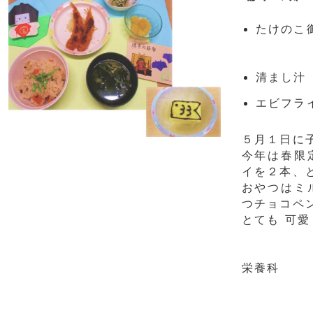
たけのこ
清まし汁
エビフラ
５月１日に
今年は春限
イを２本、と
おやつはミ
つチョコペ
とても 可愛
栄養科