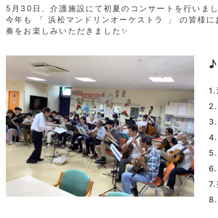
5月30日、介護施設にて初夏のコンサートを行いま
今年も 「 浜松マンドリンオーケストラ 」 の皆様
奏をお楽しみいただきました✨
1
2
3
4
5
6
7
8