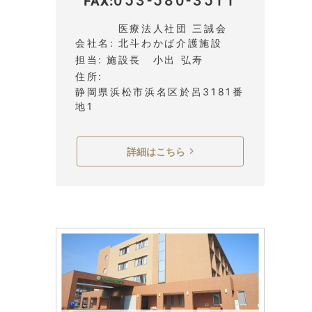
053-580-3511
FAX
医療法人社団 三誠会
会社名
北斗わかば介護施設
担当
施設長 小出 弘寿
住所
静岡県浜松市浜名区於呂3181番
地1
詳細はこちら